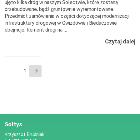
ujęto kilka dróg w naszym Sołectwie, które zostaną
przebudowane, bądź gruntownie wyremontowane.
Przedmiot zamówienia w części dotyczącej modernizacji
infrastruktury drogowej w Gwizdowie i Biedaczowie
obejmuje: Remont drogi na …
P
Czytaj dalej
I
R
D
NAWIGACJA
Następna
Strona
1
PO
strona
WPISACH
Sołtys
Krzysztof Brudniak