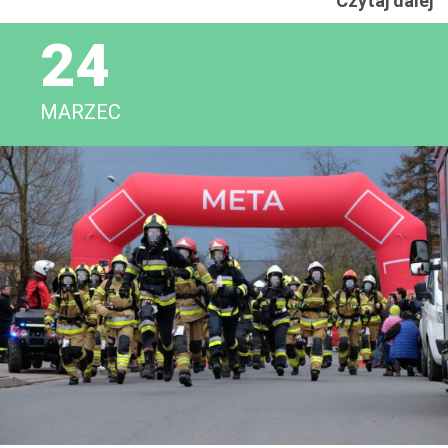
Czytaj dalej
W
24
MARZEC