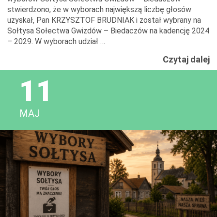
stwierdzono, że w wyborach największą liczbę głosów
uzyskał, Pan KRZYSZTOF BRUDNIAK i został wybrany na
Sołtysa Sołectwa Gwizdów – Biedaczów na kadencję 2024
– 2029. W wyborach udział …
I
Czytaj dalej
o
11
w
w
n
MAJ
s
s
G
B
…