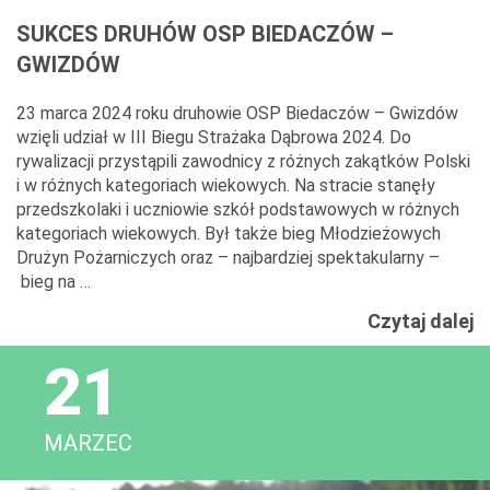
SUKCES DRUHÓW OSP BIEDACZÓW –
GWIZDÓW
23 marca 2024 roku druhowie OSP Biedaczów – Gwizdów
wzięli udział w III Biegu Strażaka Dąbrowa 2024. Do
rywalizacji przystąpili zawodnicy z różnych zakątków Polski
i w różnych kategoriach wiekowych. Na stracie stanęły
przedszkolaki i uczniowie szkół podstawowych w różnych
kategoriach wiekowych. Był także bieg Młodzieżowych
Drużyn Pożarniczych oraz – najbardziej spektakularny –
bieg na …
S
Czytaj dalej
D
21
O
B
–
MARZEC
G