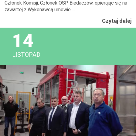
Członek Komisji, Członek OSP Biedaczów, opierając się na
zawartej z Wykonawcą umowie …
N
Czytaj dalej
s
14
r
g
d
LISTOPAD
O