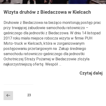
Wizyta druhów z Biedaczowa w Kielcach
Druhowie z Biedaczowa na bieżąco monitorują postęp prac
przy trwającej zabudowie samochodu ratowniczo –
gaśniczego dla jednostki z Biedaczowa. W dniu 14 listopad
2017 roku miała miejsce robocza wizyta w firmie PUH
Moto-truck w Kielcach, która w zorganizowanym
postępowaniu przetargowym na Zakup średniego
samochodu ratowniczo-gaśniczego dla jednostki
Ochotniczej Straży Pożarnej w Biedaczowie złożyła
najkorzystniejszą ofertę. Wespół …
W
Czytaj dalej
d
z
B
NAWIGACJA
Poprzednia
Strona
23
w
PO
strona
K
WPISACH