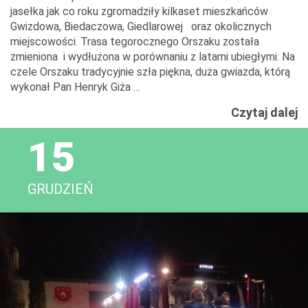
jasełka jak co roku zgromadziły kilkaset mieszkańców
Gwizdowa, Biedaczowa, Giedlarowej oraz okolicznych
miejscowości. Trasa tegorocznego Orszaku została
zmieniona i wydłużona w porównaniu z latami ubiegłymi. Na
czele Orszaku tradycyjnie szła piękna, duża gwiazda, którą
wykonał Pan Henryk Giża …
O
Czytaj dalej
T
15
Kr
w
G
GRUDZIEŃ