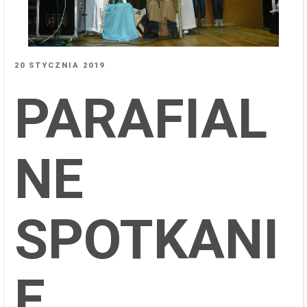
OPUBLIKOWANE
20 STYCZNIA 2019
W
PARAFIAL
NE
SPOTKANI
E