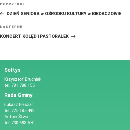
NAWIGACJA
Poprzedni
POPRZEDNI
WPISU
wpis
DZIEŃ SENIORA w OŚRODKU KULTURY w BIEDACZOWIE
Następny
NASTĘPNE
wpis
KONCERT KOLĘD i PASTORAŁEK
Sołtys
Krzysztof Brudniak
tel. 781 788 155
Rada Gminy
Łukasz Fleszar
tel. 725 185 492
Antoni Śliwa
tel. 730 683 570