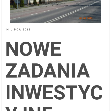
OPUBLIKOWANE
14 LIPCA 2018
W
NOWE
ZADANIA
INWESTYC