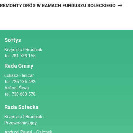
wpis
REMONTY DRÓG W RAMACH FUNDUSZU SOŁECKIEGO
Sołtys
Krzysztof Brudniak
tel. 781 788 155
Rada Gminy
Łukasz Fleszar
tel. 725 185 492
Antoni Śliwa
tel. 730 683 570
Rada Sołecka
Krzysztof Brudniak -
Przewodniczący
Andrzej Pawul - Członek