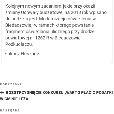
Kolejnym nowym zadaniem, jakie przy okazji
zmiany Uchwały budżetowej na 2018 rok wpisano
do budżetu jest: Modernizacja oświetlenia w
Biedaczowie, w ramach którego powstanie
fragment oświetlania ulicznego przy drodze
powiatowej nr 1262 R w Biedaczowie
Podkudłaczu.
Łukasz Fleszar >
NAWIGACJA
Poprzedni
POPRZEDNI
WPISU
wpis
ROZSTRZYGNIĘCIE KONKURSU „WARTO PŁACIĆ PODATKI
W GMINIE LEŻA …
Następny
NASTĘPNE