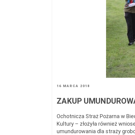
OPUBLIKOWANE
16 MARCA 2018
W
ZAKUP UMUNDUROWA
Ochotnicza Straż Pożarna w Bie
Kultury – złożyła również wnio
umundurowania dla straży grobo