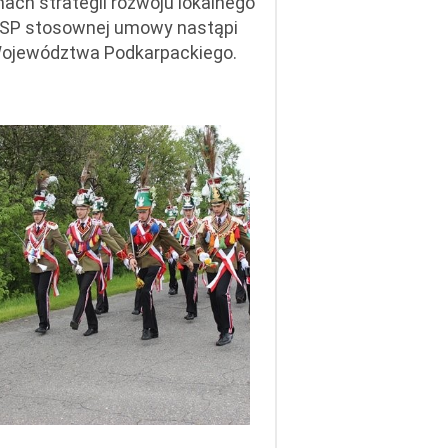
ach strategii rozwoju lokalnego
 OSP stosownej umowy nastąpi
Województwa Podkarpackiego.