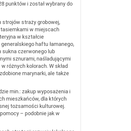
 28 punktów i został wybrany do
h strojów straży grobowej,
e tasiemkami w miejscach
eryjna w kształcie
 generalskiego haftu łamanego,
em sukna czerwonego lub
onymi sznurami, naśladującymi
 w różnych kolorach. W skład
dobione marynarki, ale także
zie min.: zakup wyposażenia i
ych mieszkańców, dla których
snej tożsamości kulturowej.
 pomocy – podobnie jak w