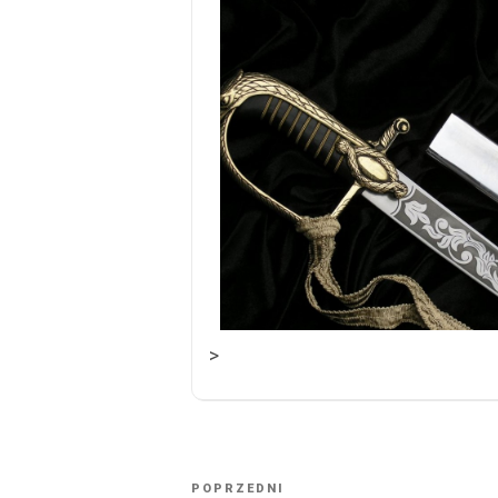
>
NAWIGACJA
Poprzedni
POPRZEDNI