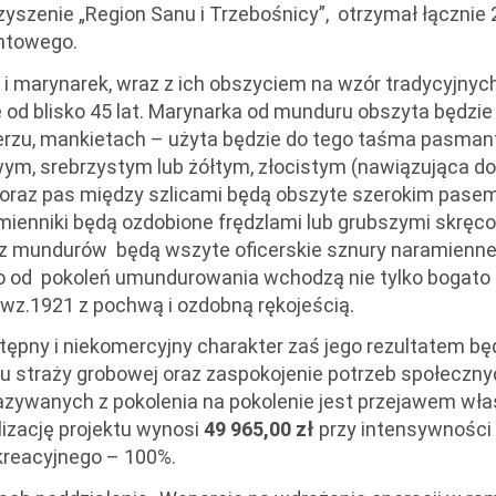
zyszenie „Region Sanu i Trzebośnicy”, otrzymał łącznie
antowego.
i i marynarek, wraz z ich obszyciem na wzór tradycyjnyc
od blisko 45 lat. Marynarka od munduru obszyta będzi
ierzu, mankietach – użyta będzie do tego taśma pasmant
ym, srebrzystym lub żółtym, złocistym (nawiązująca do
rz oraz pas między szlicami będą obszyte szerokim pas
amienniki będą ozdobione frędzlami lub grubszymi skręc
 z mundurów będą wszyte oficerskie sznury naramienne
 od pokoleń umundurowania wchodzą nie tylko bogato z
ej wz.1921 z pochwą i ozdobną rękojeścią.
ępny i niekomercyjny charakter zaś jego rezultatem będ
łu straży grobowej oraz zaspokojenie potrzeb społeczn
zywanych z pokolenia na pokolenie jest przejawem wła
izację projektu wynosi
49 965,00 zł
przy intensywności
kreacyjnego – 100%.