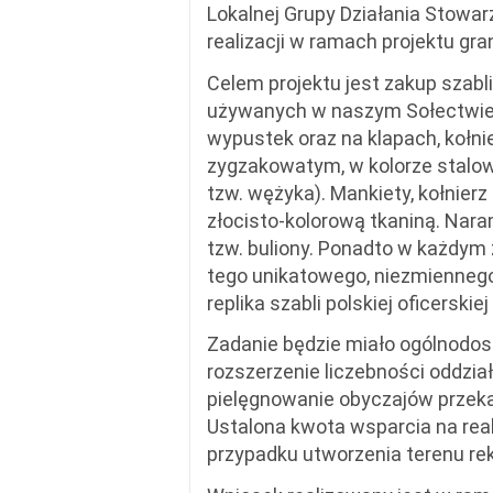
Lokalnej Grupy Działania Stowar
realizacji w ramach projektu gr
Celem projektu jest zakup szabl
używanych w naszym Sołectwie 
wypustek oraz na klapach, kołn
zygzakowatym, w kolorze stalow
tzw. wężyka). Mankiety, kołnie
złocisto-kolorową tkaniną. Nar
tzw. buliony. Ponadto w każdym
tego unikatowego, niezmiennego
replika szabli polskiej oficerski
Zadanie będzie miało ogólnodost
rozszerzenie liczebności oddzia
pielęgnowanie obyczajów przeka
Ustalona kwota wsparcia na real
przypadku utworzenia terenu re