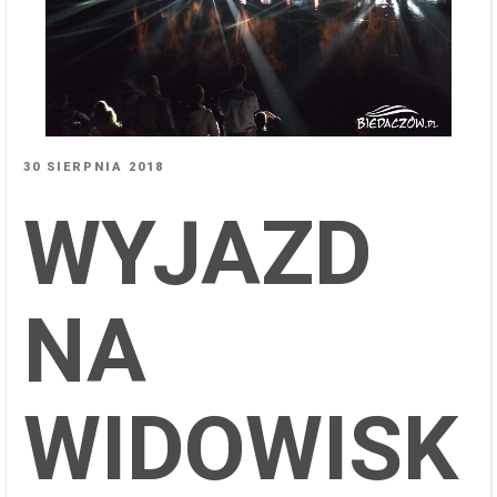
OPUBLIKOWANE
30 SIERPNIA 2018
W
WYJAZD
NA
WIDOWISK