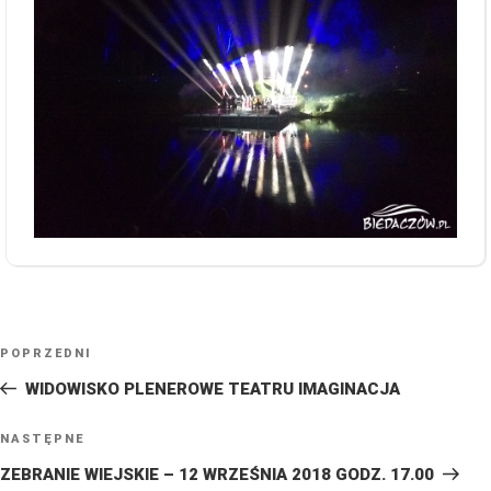
NAWIGACJA
Poprzedni
POPRZEDNI
WPISU
wpis
WIDOWISKO PLENEROWE TEATRU IMAGINACJA
Następny
NASTĘPNE
wpis
ZEBRANIE WIEJSKIE – 12 WRZEŚNIA 2018 GODZ. 17.00