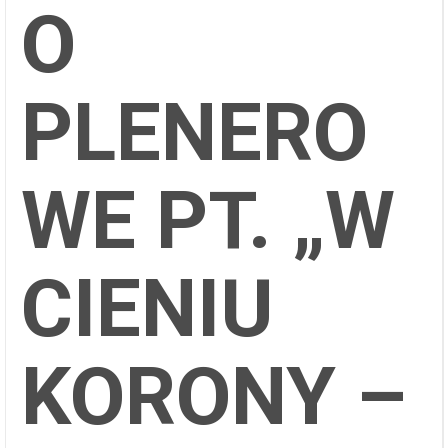
O
PLENERO
WE PT. „W
CIENIU
KORONY –