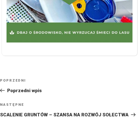
NAWIGACJA
Poprzedni
POPRZEDNI
WPISU
wpis
Poprzedni wpis
Następny
NASTĘPNE
wpis
SCALENIE GRUNTÓW – SZANSA NA ROZWÓJ SOŁECTWA