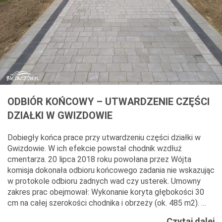
ODBIÓR KOŃCOWY – UTWARDZENIE CZĘŚCI
DZIAŁKI W GWIZDOWIE
Dobiegły końca prace przy utwardzeniu części działki w
Gwizdowie. W ich efekcie powstał chodnik wzdłuż
cmentarza. 20 lipca 2018 roku powołana przez Wójta
komisja dokonała odbioru końcowego zadania nie wskazując
w protokole odbioru żadnych wad czy usterek. Umowny
zakres prac obejmował: Wykonanie koryta głębokości 30
cm na całej szerokości chodnika i obrzeży (ok. 485 m2). …
O
Czytaj dalej