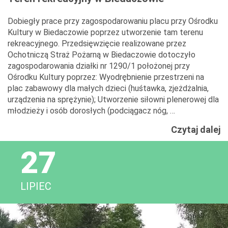
Dobiegły prace przy zagospodarowaniu placu przy Ośrodku
Kultury w Biedaczowie poprzez utworzenie tam terenu
rekreacyjnego. Przedsięwzięcie realizowane przez
Ochotniczą Straż Pożarną w Biedaczowie dotoczyło
zagospodarowania działki nr 1290/1 położonej przy
Ośrodku Kultury poprzez: Wyodrębnienie przestrzeni na
plac zabawowy dla małych dzieci (huśtawka, zjeżdżalnia,
urządzenia na sprężynie); Utworzenie siłowni plenerowej dla
młodzieży i osób dorosłych (podciągacz nóg, …
T
Czytaj dalej
r
27
w
B
LIPIEC