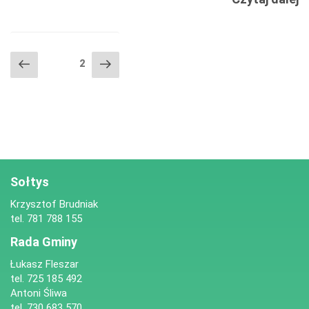
K
–
U
NAWIGACJA
Poprzednia
Następna
Strona
2
C
PO
strona
strona
D
WPISACH
W
G
Sołtys
Krzysztof Brudniak
tel. 781 788 155
Rada Gminy
Łukasz Fleszar
tel. 725 185 492
Antoni Śliwa
tel. 730 683 570