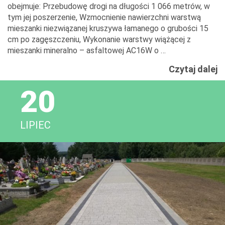
obejmuje: Przebudowę drogi na długości 1 066 metrów, w
tym jej poszerzenie, Wzmocnienie nawierzchni warstwą
mieszanki niezwiązanej kruszywa łamanego o grubości 15
cm po zagęszczeniu, Wykonanie warstwy wiążącej z
mieszanki mineralno – asfaltowej AC16W o …
P
Czytaj dalej
D
20
P
N
1
LIPIEC