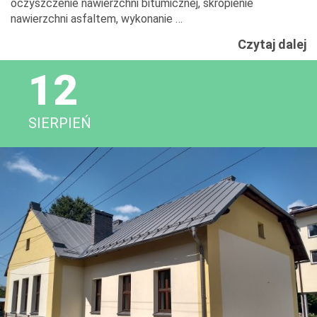
oczyszczenie nawierzchni bitumicznej, skropienie
nawierzchni asfaltem, wykonanie …
R
Czytaj dalej
D
12
W
G
SIERPIEŃ